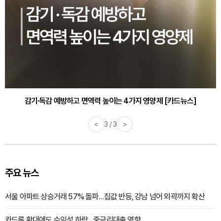
감기·독감 예방하고 면역력 높이는 4가지 영양제 [카드뉴스]
<
3 / 3
>
주요 뉴스
서울 아파트 상승거래 57% 돌파…집값 반등, 강남 넘어 외곽까지 확산
카드론 확대에도 수익성 하락…중금리대출 영향