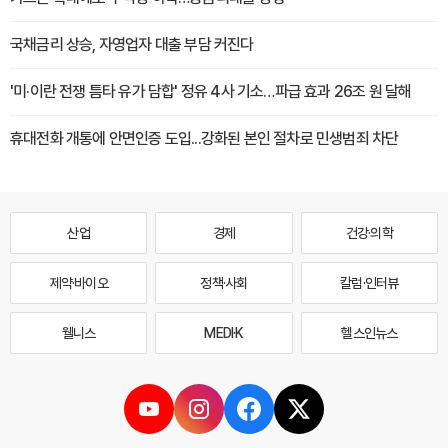
국채금리 상승, 자영업자 대출 부담 커진다
'미·이란 전쟁 틈타 유가 담합' 정유 4사 기소…파급 효과 26조 원 달해
휴대전화 개통에 안면인증 도입...강화된 본인 절차로 민생범죄 차단
산업
경제
건강·의학
제약·바이오
정책·사회
칼럼·인터뷰
웰니스
MEDI·K
헬스인뉴스