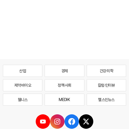
산업
경제
건강·의학
제약·바이오
정책·사회
칼럼·인터뷰
웰니스
MEDI·K
헬스인뉴스