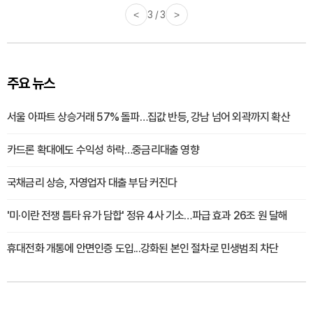
<
3 / 3
>
주요 뉴스
서울 아파트 상승거래 57% 돌파…집값 반등, 강남 넘어 외곽까지 확산
카드론 확대에도 수익성 하락…중금리대출 영향
국채금리 상승, 자영업자 대출 부담 커진다
'미·이란 전쟁 틈타 유가 담합' 정유 4사 기소…파급 효과 26조 원 달해
휴대전화 개통에 안면인증 도입...강화된 본인 절차로 민생범죄 차단