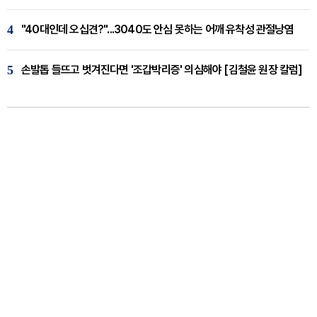
4
"40대인데 오십견?"...3040도 안심 못하는 어깨 유착성 관절낭염
5
손발톱 들뜨고 벗겨진다면 '조갑박리증' 의심해야 [김철윤 원장 칼럼]