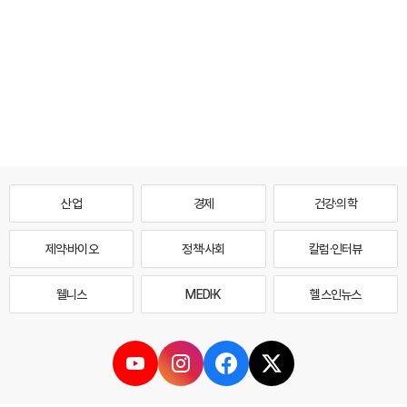
산업
경제
건강·의학
제약·바이오
정책·사회
칼럼·인터뷰
웰니스
MEDI·K
헬스인뉴스