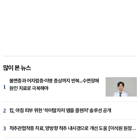
많이 본 뉴스
불면증과 어지럼증·이명 증상까지 반복...수면장애
1
원인 치료로 극복해야
2
킵, 아침 피부 위한 '하이알차저 앰플 클렌저' 솔루션 공개
3
척추관협착증 치료, 양방향 척추 내시경으로 개선 도움 [이석원 원장 칼럼]