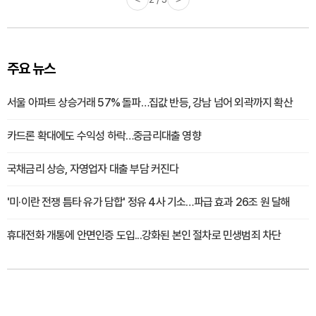
주요 뉴스
서울 아파트 상승거래 57% 돌파…집값 반등, 강남 넘어 외곽까지 확산
카드론 확대에도 수익성 하락…중금리대출 영향
국채금리 상승, 자영업자 대출 부담 커진다
'미·이란 전쟁 틈타 유가 담합' 정유 4사 기소…파급 효과 26조 원 달해
휴대전화 개통에 안면인증 도입...강화된 본인 절차로 민생범죄 차단