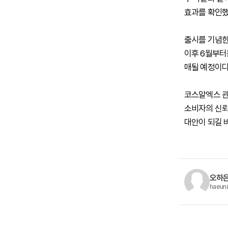
효과를 확인했
출시를 기념한
이후 6월부터
매될 예정이다
코스알엑스 관
소비자의 신뢰
대안이 되길 
오하은
haeun