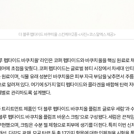
더 블루 펩타이드 바쿠치올 스킨케어 2종 <사진=코스알엑스 제공>
블루 펩타이드 바쿠치올’ 라인은 코퍼 펩타이드와 바쿠치올을 핵심 원료로 
케어에 초점을 맞췄다. 코퍼 펩타이드는 글로벌 뷰티 시장에서 차세대 안
 원료이며, 식물 유래 성분인 바쿠치올은 피부 자극 부담을 낮추면서 주름
으로 알려져 있다. 여기에 5가지 멀티 펩타이드와 콜라겐을 배합해 탄력 저
계별로 관리하도록 설계했다.
 트리트먼트 제품인 ‘더 블루 펩타이드 바쿠치올 플럼프 글로우 세럼’과 
 블루 펩타이드 바쿠치올 플럼프 바운스 크림’으로 구성됐다. 세럼은 끈적
구현했으며, 크림은 수분 젤 제형으로 피부에 생기를 더한다. 특히 이번 신
개선, 다각도 광채, 모공 탄력 등 총 17가지 항목에 대한 인체적용 시험을