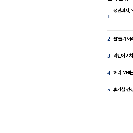
청년피자, 
1
2
팔 들기 어
3
리엔에이치,
4
허리 MRI
5
휴가철 건강