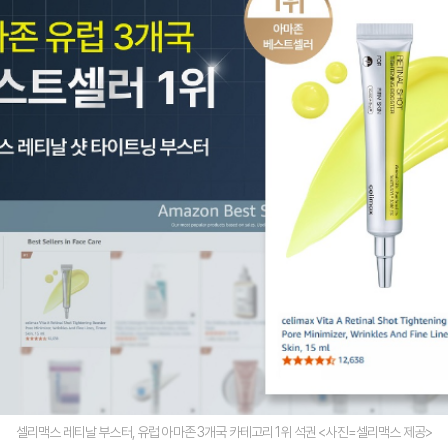
셀리맥스 레티날 부스터, 유럽 아마존 3개국 카테고리 1위 석권 <사진=셀리맥스 제공>