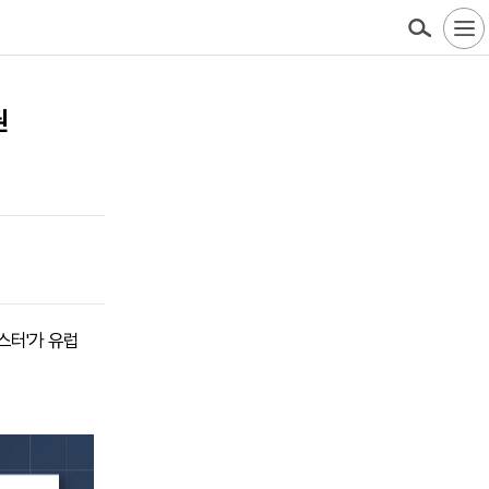
권
부스터'가 유럽