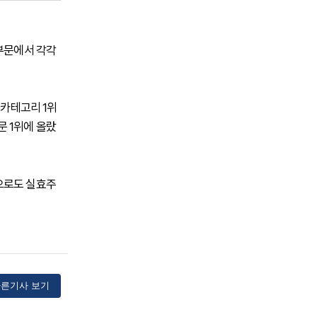
 부문에서 각각
 카테고리 1위
문 1위에 올랐
으로도 실효주
른기사 보기