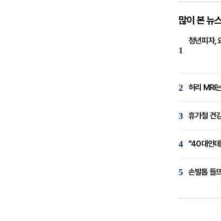
많이 본 뉴
청년피자, 
1
2
허리 MRI
3
휴가철 건강
4
"40대인데
5
손발톱 들뜨