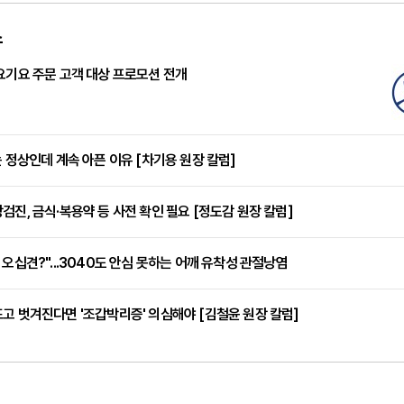
스
요기요 주문 고객 대상 프로모션 전개
는 정상인데 계속 아픈 이유 [차기용 원장 칼럼]
검진, 금식·복용약 등 사전 확인 필요 [정도감 원장 칼럼]
 오십견?"...3040도 안심 못하는 어깨 유착성 관절낭염
고 벗겨진다면 '조갑박리증' 의심해야 [김철윤 원장 칼럼]