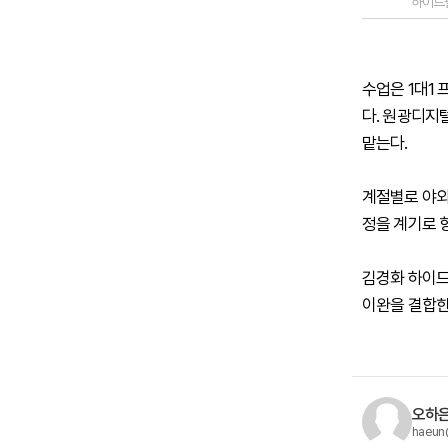
하이드
수업은 1대1
다. 원광디지
맡는다.
계절별로 야외
정을 계기로 
김경화 하이드
이완을 결합한
오하은
haeun