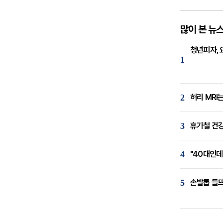
많이 본 뉴
청년피자, 
1
2
허리 MRI
3
휴가철 건강
4
"40대인데
5
손발톱 들뜨