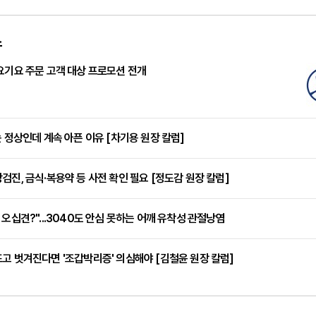
스
요기요 주문 고객 대상 프로모션 전개
는 정상인데 계속 아픈 이유 [차기용 원장 칼럼]
검진, 금식·복용약 등 사전 확인 필요 [정도감 원장 칼럼]
 오십견?"...3040도 안심 못하는 어깨 유착성 관절낭염
고 벗겨진다면 '조갑박리증' 의심해야 [김철윤 원장 칼럼]