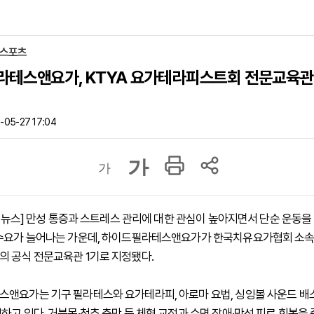
·스포츠
테스앤요가, KTYA 요가테라피스트회 전문교육관 
-05-27 17:04
가
가
하이뉴스] 만성 통증과 스트레스 관리에 대한 관심이 높아지면서 단순 운동을
수요가 늘어나는 가운데, 하이드필라테스앤요가가 한국치유요가협회 소속 
 공식 전문교육관 1기로 지정됐다.
앤요가는 기구 필라테스와 요가테라피, 아로마 요법, 싱잉볼 사운드 배
하고 있다. 거북목·척추 측만 등 체형 교정과 수면 장애·만성 피로 회복을 