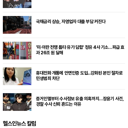
국채금리 상승, 자영업자 대출 부담 커진다
'미·이란 전쟁 틈타 유가 담합' 정유 4사 기소…파급 효
과 26조 원 달해
휴대전화 개통에 안면인증 도입...강화된 본인 절차로
민생범죄 차단
증거인멸부터 수사정보 유출 의혹까지…장윤기 사건,
경찰 수사 신뢰 흔드는 이유
헬스인뉴스 칼럼