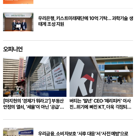
우리은행, 키스트미래재단에 10억 기탁… 과학기술 생
태계 조성 지원
오피니언
[마지현의 '경제가 뭐라고'] 부동산
버티는 '말년' CEO·'체리피커' 이사
안정의 열쇠, '세율'이 아닌 '공급'과
진...위기에 빠진 KT, 더욱 걱정되는
'시장 신뢰'
이유 [유상석의 경제연서]
우리금융, 소비자보호 ‘사후 대응’서 ‘사전 예방’으로