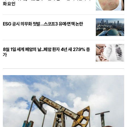
화 요인
ESG 공시 의무화 첫발…스코프3 유예·면책 논란
8월 1일 세계 폐암의 날...폐암 환자 4년 새 27.9% 증
가