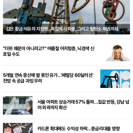
검은 황금 석유의 지정학...독점에서 파동, 그리고 탈탄소 패권까지
"더위 때문이 아니라고?" 여름철 어지럼증, 뇌경색 신
호일 수도
5개월 연속 증산에 발 묶인 유가…'배럴당 60달러선'
전망 속 공급 과잉 우려
서울 아파트 상승거래 57% 돌파…집값 반등, 강남 넘
어 외곽까지 확산
카드론 확대에도 수익성 하락…중금리대출 영향