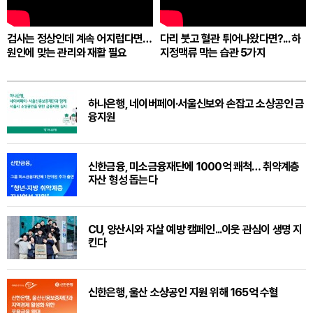
검사는 정상인데 계속 어지럽다면…
다리 붓고 혈관 튀어나왔다면?... 하
원인에 맞는 관리와 재활 필요
지정맥류 막는 습관 5가지
하나은행, 네이버페이·서울신보와 손잡고 소상공인 금
융지원
신한금융, 미소금융재단에 1000억 쾌척… 취약계층
자산 형성 돕는다
CU, 양산시와 자살 예방 캠페인...이웃 관심이 생명 지
킨다
신한은행, 울산 소상공인 지원 위해 165억 수혈