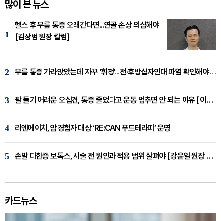
많이 본 뉴스
헬스 후 무릎 통증 오래간다면...연골 손상 의심해야
1
[김상범 원장 칼럼]
2
무릎 통증 가라앉았는데 자꾸 '휘청'...전·후방십자인대 파열 확인해야 [곽우경 원장 칼럼]
3
팔 들기 어려운 오십견, 통증 줄었다고 운동 멈추면 안 되는 이유 [이병욱 원장 칼럼]
4
리엔에이치, 암경험자 대상 ‘RE:CAN 푸드테라피’ 운영
5
손발 다한증 보톡스, 시술 전 원인과 적용 범위 살펴야 [강윤일 원장 칼럼]
카드뉴스