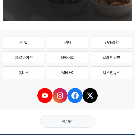
산업
경제
건강·의학
제약·바이오
정책·사회
칼럼·인터뷰
웰니스
MEDI·K
헬스인뉴스
PC버전