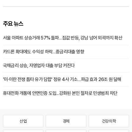
주요 뉴스
서울 아파트 상승거래 57% 돌파…집값 반등, 강남 넘어 외곽까지 확산
카드론 확대에도 수익성 하락…중금리대출 영향
국채금리 상승, 자영업자 대출 부담 커진다
'미·이란 전쟁 틈타 유가 담합' 정유 4사 기소…파급 효과 26조 원 달해
휴대전화 개통에 안면인증 도입...강화된 본인 절차로 민생범죄 차단
산업
경제
건강·의학