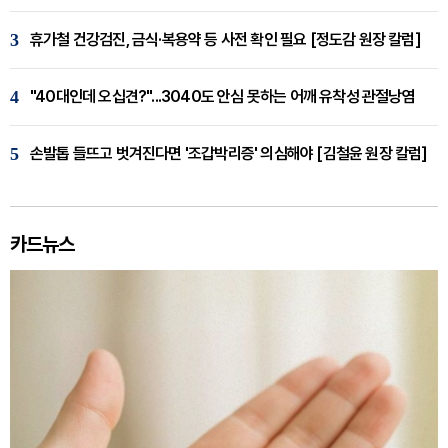
3
휴가철 건강검진, 금식·복용약 등 사전 확인 필요 [정도감 원장 칼럼]
4
"40대인데 오십견?"...3040도 안심 못하는 어깨 유착성 관절낭염
5
손발톱 들뜨고 벗겨진다면 '조갑박리증' 의심해야 [김철윤 원장 칼럼]
카드뉴스