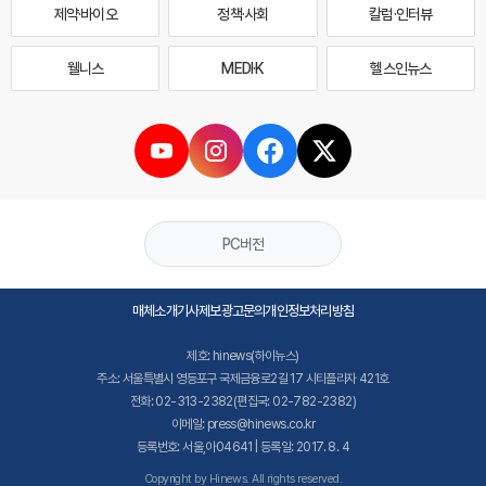
제약·바이오
정책·사회
칼럼·인터뷰
웰니스
MEDI·K
헬스인뉴스
PC버전
매체소개
기사제보
광고문의
개인정보처리방침
제호: hinews(하이뉴스)
주소: 서울특별시 영등포구 국제금융로2길 17 시티플라자 421호
전화: 02-313-2382(편집국: 02-782-2382)
이메일: press@hinews.co.kr
등록번호: 서울,아04641 | 등록일: 2017. 8. 4
Copyright by Hinews. All rights reserved.