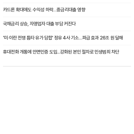
카드론 확대에도 수익성 하락…중금리대출 영향
국채금리 상승, 자영업자 대출 부담 커진다
'미·이란 전쟁 틈타 유가 담합' 정유 4사 기소…파급 효과 26조 원 달해
휴대전화 개통에 안면인증 도입...강화된 본인 절차로 민생범죄 차단