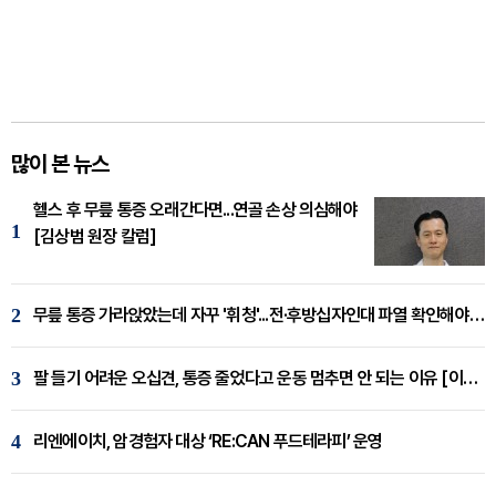
많이 본 뉴스
헬스 후 무릎 통증 오래간다면...연골 손상 의심해야
1
[김상범 원장 칼럼]
2
무릎 통증 가라앉았는데 자꾸 '휘청'...전·후방십자인대 파열 확인해야 [곽우경 원장 칼럼]
3
팔 들기 어려운 오십견, 통증 줄었다고 운동 멈추면 안 되는 이유 [이병욱 원장 칼럼]
4
리엔에이치, 암경험자 대상 ‘RE:CAN 푸드테라피’ 운영