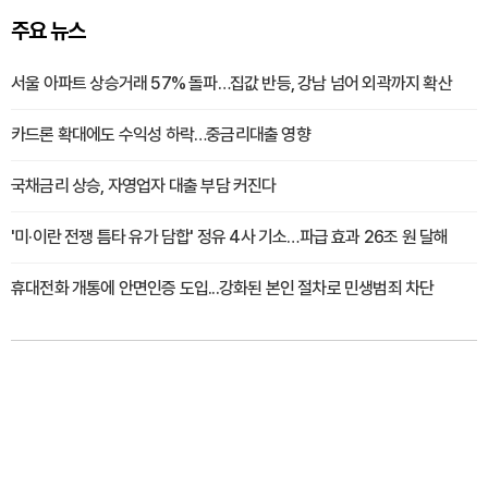
주요 뉴스
서울 아파트 상승거래 57% 돌파…집값 반등, 강남 넘어 외곽까지 확산
카드론 확대에도 수익성 하락…중금리대출 영향
국채금리 상승, 자영업자 대출 부담 커진다
'미·이란 전쟁 틈타 유가 담합' 정유 4사 기소…파급 효과 26조 원 달해
휴대전화 개통에 안면인증 도입...강화된 본인 절차로 민생범죄 차단