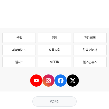
산업
경제
건강·의학
제약·바이오
정책·사회
칼럼·인터뷰
웰니스
MEDI·K
헬스인뉴스
PC버전