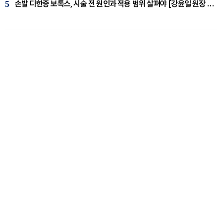
5
손발 다한증 보톡스, 시술 전 원인과 적용 범위 살펴야 [강윤일 원장 칼럼]