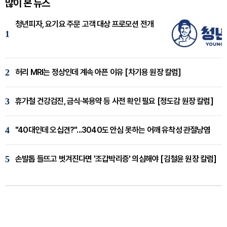
많이 본 뉴스
청년피자, 요기요 주문 고객 대상 프로모션 전개
1
2
허리 MRI는 정상인데 계속 아픈 이유 [차기용 원장 칼럼]
3
휴가철 건강검진, 금식·복용약 등 사전 확인 필요 [정도감 원장 칼럼]
4
"40대인데 오십견?"...3040도 안심 못하는 어깨 유착성 관절낭염
5
손발톱 들뜨고 벗겨진다면 '조갑박리증' 의심해야 [김철윤 원장 칼럼]