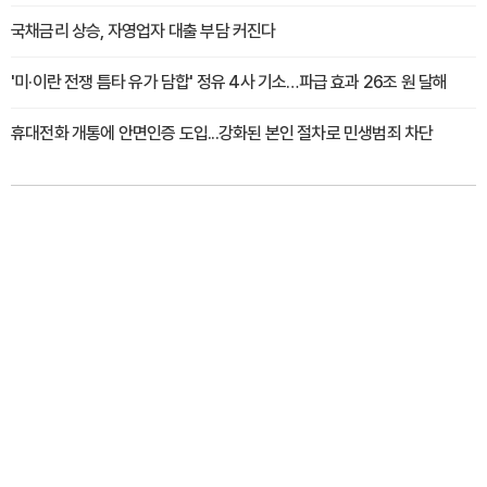
국채금리 상승, 자영업자 대출 부담 커진다
'미·이란 전쟁 틈타 유가 담합' 정유 4사 기소…파급 효과 26조 원 달해
휴대전화 개통에 안면인증 도입...강화된 본인 절차로 민생범죄 차단