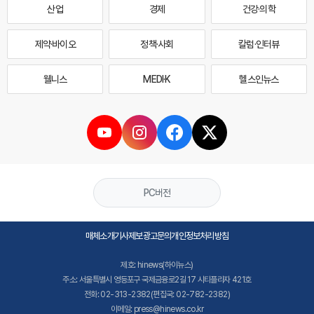
산업
경제
건강·의학
제약·바이오
정책·사회
칼럼·인터뷰
웰니스
MEDI·K
헬스인뉴스
PC버전
매체소개
기사제보
광고문의
개인정보처리방침
제호: hinews(하이뉴스)
주소: 서울특별시 영등포구 국제금융로2길 17 시티플라자 421호
전화: 02-313-2382(편집국: 02-782-2382)
이메일: press@hinews.co.kr