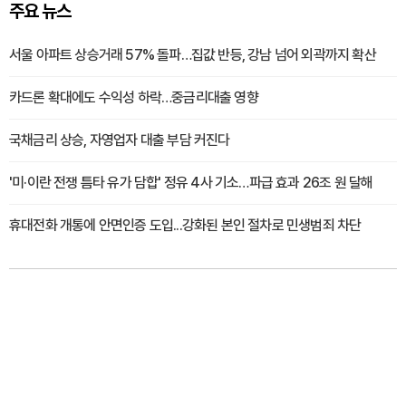
주요 뉴스
서울 아파트 상승거래 57% 돌파…집값 반등, 강남 넘어 외곽까지 확산
카드론 확대에도 수익성 하락…중금리대출 영향
국채금리 상승, 자영업자 대출 부담 커진다
'미·이란 전쟁 틈타 유가 담합' 정유 4사 기소…파급 효과 26조 원 달해
휴대전화 개통에 안면인증 도입...강화된 본인 절차로 민생범죄 차단