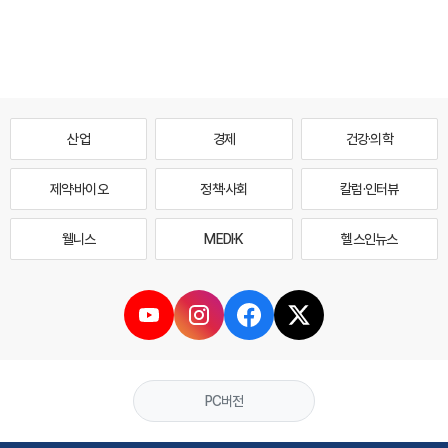
산업
경제
건강·의학
제약·바이오
정책·사회
칼럼·인터뷰
웰니스
MEDI·K
헬스인뉴스
PC버전