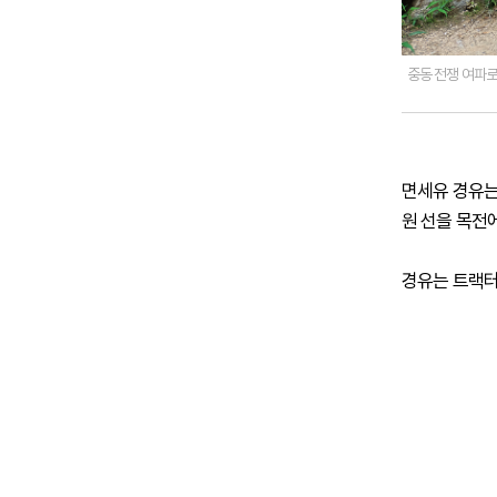
중동 전쟁 여파로
면세유 경유는 
원 선을 목전에
경유는 트랙터