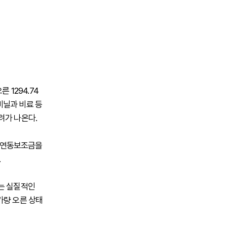
 1294.74
 비닐과 비료 등
려가 나온다.
가연동보조금을
.
하는 실질적인
가량 오른 상태