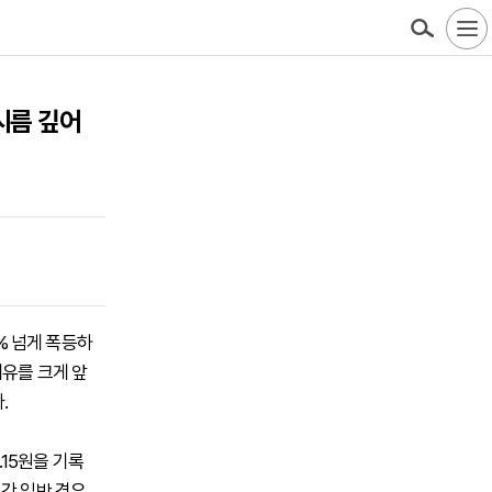
 시름 깊어
5% 넘게 폭등하
세유를 크게 앞
.
.15원을 기록
기간 일반 경유