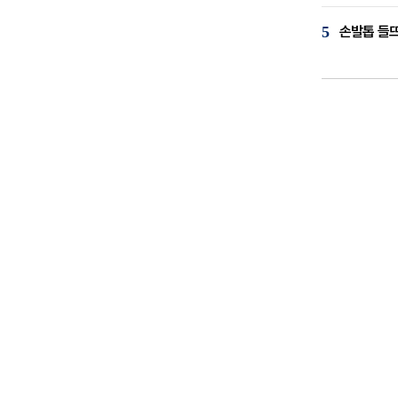
5
손발톱 들뜨