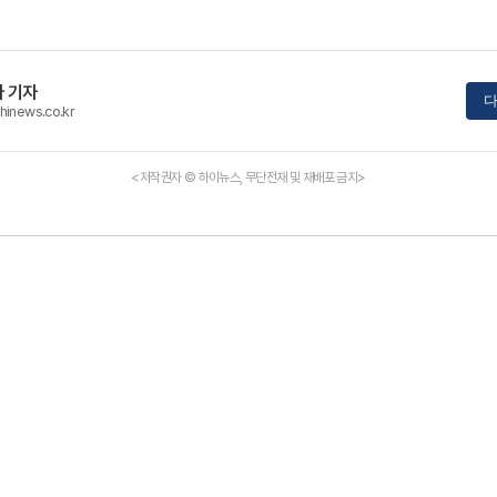
 기자
다
hinews.co.kr
<저작권자 © 하이뉴스, 무단전재 및 재배포 금지>