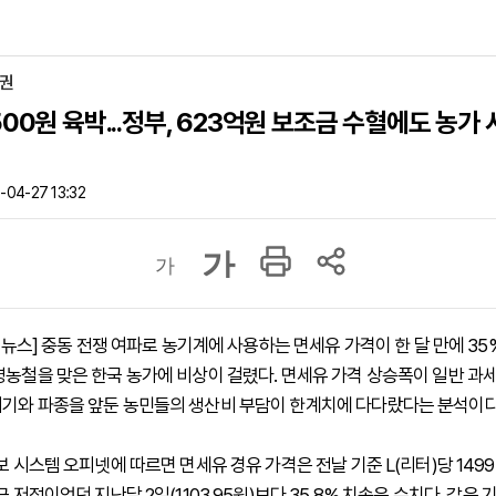
증권
500원 육박...정부, 623억원 보조금 수혈에도 농가
04-27 13:32
가
가
하이뉴스] 중동 전쟁 여파로 농기계에 사용하는 면세유 가격이 한 달 만에 3
영농철을 맞은 한국 농가에 비상이 걸렸다. 면세유 가격 상승폭이 일반 과
기와 파종을 앞둔 농민들의 생산비 부담이 한계치에 다다랐다는 분석이다
보 시스템 오피넷에 따르면 면세유 경유 가격은 전날 기준 L(리터)당 1499
근 저점이었던 지난달 2일(1103.95원)보다 35.8% 치솟은 수치다. 같은 