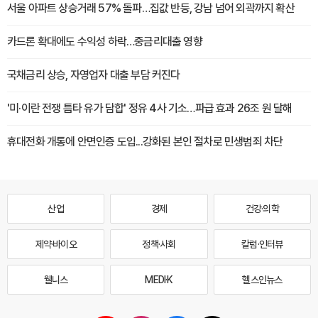
서울 아파트 상승거래 57% 돌파…집값 반등, 강남 넘어 외곽까지 확산
카드론 확대에도 수익성 하락…중금리대출 영향
국채금리 상승, 자영업자 대출 부담 커진다
'미·이란 전쟁 틈타 유가 담합' 정유 4사 기소…파급 효과 26조 원 달해
휴대전화 개통에 안면인증 도입...강화된 본인 절차로 민생범죄 차단
산업
경제
건강·의학
제약·바이오
정책·사회
칼럼·인터뷰
웰니스
MEDI·K
헬스인뉴스