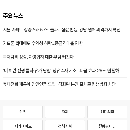
주요 뉴스
서울 아파트 상승거래 57% 돌파…집값 반등, 강남 넘어 외곽까지 확산
카드론 확대에도 수익성 하락…중금리대출 영향
국채금리 상승, 자영업자 대출 부담 커진다
'미·이란 전쟁 틈타 유가 담합' 정유 4사 기소…파급 효과 26조 원 달해
휴대전화 개통에 안면인증 도입...강화된 본인 절차로 민생범죄 차단
산업
경제
건강·의학
제약·바이오
정책·사회
칼럼·인터뷰