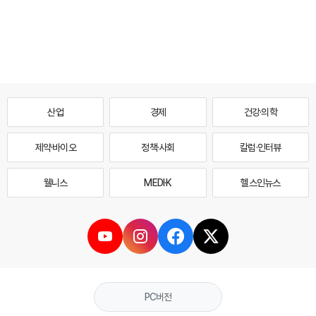
산업
경제
건강·의학
제약·바이오
정책·사회
칼럼·인터뷰
웰니스
MEDI·K
헬스인뉴스
PC버전