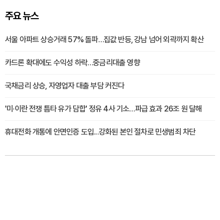
주요 뉴스
서울 아파트 상승거래 57% 돌파…집값 반등, 강남 넘어 외곽까지 확산
카드론 확대에도 수익성 하락…중금리대출 영향
국채금리 상승, 자영업자 대출 부담 커진다
'미·이란 전쟁 틈타 유가 담합' 정유 4사 기소…파급 효과 26조 원 달해
휴대전화 개통에 안면인증 도입...강화된 본인 절차로 민생범죄 차단