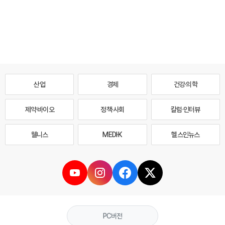
산업
경제
건강·의학
제약·바이오
정책·사회
칼럼·인터뷰
웰니스
MEDI·K
헬스인뉴스
PC버전