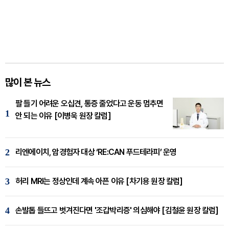
많이 본 뉴스
팔 들기 어려운 오십견, 통증 줄었다고 운동 멈추면
1
안 되는 이유 [이병욱 원장 칼럼]
2
리엔에이치, 암경험자 대상 ‘RE:CAN 푸드테라피’ 운영
3
허리 MRI는 정상인데 계속 아픈 이유 [차기용 원장 칼럼]
4
손발톱 들뜨고 벗겨진다면 '조갑박리증' 의심해야 [김철윤 원장 칼럼]