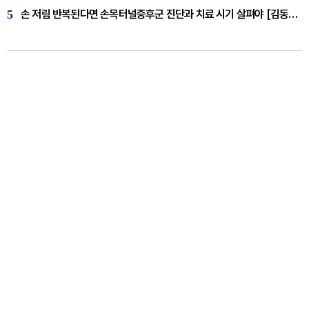
5
손 저림 반복된다면 손목터널증후군 진단과 치료 시기 살펴야 [김동현 원장 칼럼]