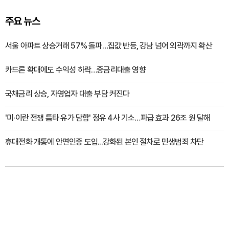
주요 뉴스
서울 아파트 상승거래 57% 돌파…집값 반등, 강남 넘어 외곽까지 확산
카드론 확대에도 수익성 하락…중금리대출 영향
국채금리 상승, 자영업자 대출 부담 커진다
'미·이란 전쟁 틈타 유가 담합' 정유 4사 기소…파급 효과 26조 원 달해
휴대전화 개통에 안면인증 도입...강화된 본인 절차로 민생범죄 차단